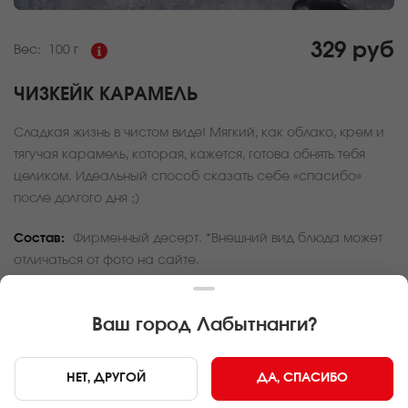
329 руб
Вес:
100 г
ЧИЗКЕЙК КАРАМЕЛЬ
Сладкая жизнь в чистом виде! Мягкий, как облако, крем и
тягучая карамель, которая, кажется, готова обнять тебя
целиком. Идеальный способ сказать себе «спасибо»
после долгого дня ;)
Состав:
Фирменный десерт. *Внешний вид блюда может
отличаться от фото на сайте.
За покупку вам будет начислено
9
баллов
Ваш город
Лабытнанги
?
Карта доставки
НЕТ, ДРУГОЙ
ДА, СПАСИБО
Главная
Десерты
Чизкейк карамель