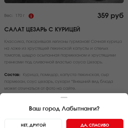
359 руб
Вес:
170 г
САЛАТ ЦЕЗАРЬ С КУРИЦЕЙ
Классика, покорившая легионы гурманов! Сочная курица
на ложе из хрустящей пекинской капусты и спелых
томатов, щедро осыпанная пармезаном и хрустящими
гренками под сливочной властью соуса Цезарь.
Состав:
Курица, помидор, капуста пекинская, сыр
пармезан, соус цезарь, сухари *Внешний вид блюда
может отличаться от фото на сайте.
За покупку вам будет начислено
10
баллов
Ваш город
Лабытнанги
?
Карта доставки
НЕТ, ДРУГОЙ
ДА, СПАСИБО