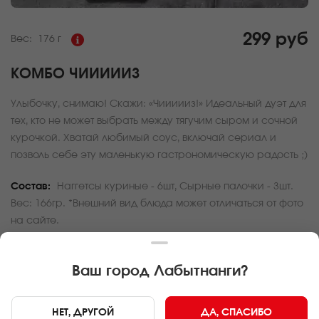
299 руб
Вес:
176 г
КОМБО ЧИИИИИЗ
Улыбочку, снимаю! Скажи: «Чиииииз!» Идеальный дуэт для
тех, кто не может выбрать между тягучим сыром и сочной
курочкой. Хватай любимый соус, включай сериал и
позволь себе эту маленькую гастрономическую радость ;)
Состав:
Наггетсы куриные - 6шт, Сырные палочки - 3шт.
Вес: 166гр. *Внешний вид блюда может отличаться от фото
на сайте.
За покупку вам будет начислено
8
баллов
Ваш город
Лабытнанги
?
Карта доставки
НЕТ, ДРУГОЙ
ДА, СПАСИБО