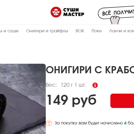
Пищевая
ценность
:
120
Вес, г
ы и суши
Онигири и трайфлы
ВОК
Поке
Ланчи и ко
9.7
Жиры, г
6.8
Белки, г
20
Углеводы,
г
ОНИГИРИ С КРАБ
167.7
Ккал
Вес:
120 г
1 шт.
149 руб
За покупку вам будет начислено
4
ба