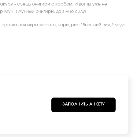
акуру - съешь онигири с крабом. И вот ты уже не
 Мун ;) Лунный онигири, дай мне силу!
, оранжевая икра масаго, нори, рис *Внешний вид блюда
ЗАПОЛНИТЬ АНКЕТУ