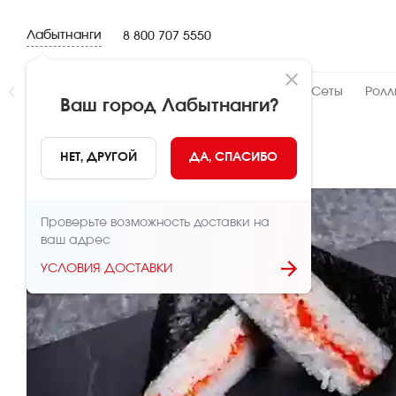
Лабытнанги
8 800 707 5550
Новинки
👍 Народный
👨‍🍳 От шефа
Сеты
Ролл
Ваш город
Лабытнанги
?
НАЗАД
НЕТ, ДРУГОЙ
ДА, СПАСИБО
Проверьте возможность доставки на
ваш адрес
УСЛОВИЯ ДОСТАВКИ