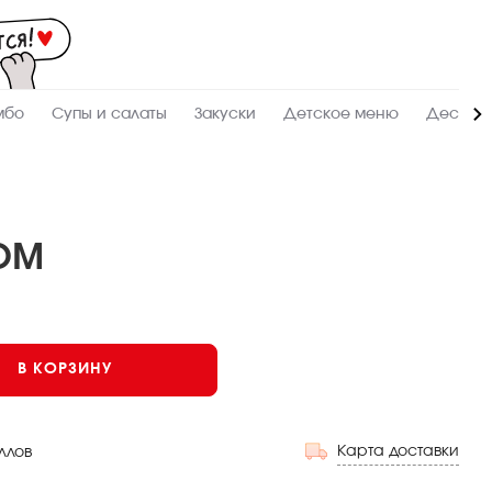
Мас
-
зак
и
дос
суш
ролл
мбо
Супы и салаты
Закуски
Детское меню
Десерт
сето
WO
в
Лаб
ОМ
В КОРЗИНУ
Карта доставки
ллов