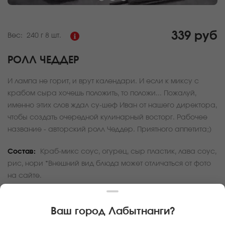
339 руб
Вес:
240 г
8 шт.
РОЛЛ ЧЕДДЕР
И лампа не горит, и врут календари. И если к миксу с
крабом сыра хочешь положить, то положи... Пожалуй,
именно этих слов ждал су-шеф Иван от нашего директора,
чтобы создать очередной кулинарный восторг. Рабочее
название - авторский ролл Чеддер. Приятного аппетита;)
Состав:
Краб-микс соус, огурец, сыр пластик, лава соус,
рис, нори *Внешний вид блюда может отличаться от фото
на сайте.
За покупку вам будет начислено
10
баллов
Ваш город
Лабытнанги
?
Карта доставки