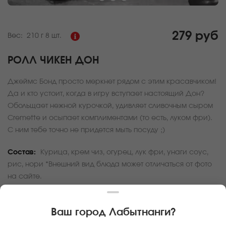
279 руб
Вес:
210 г
8 шт.
РОЛЛ ЧИКЕН ДОН
Джеймс Бонд просто меркнет рядом с этим красавчиком!
Да и кто устоит, когда в игру вступает настоящий Дон?
Обольщает нежной курочкой, удивляет сливочным сыром
Cremette и осыпает комплиментами (то есть, луком фри).
С ним тебе точно не придется мыть посуду ;)
Состав:
Курица, крем чиз, огурец, лук фри, унаги соус,
рис, нори *Внешний вид блюда может отличаться от фото
на сайте.
За покупку вам будет начислено
8
баллов
Ваш город
Лабытнанги
?
Карта доставки