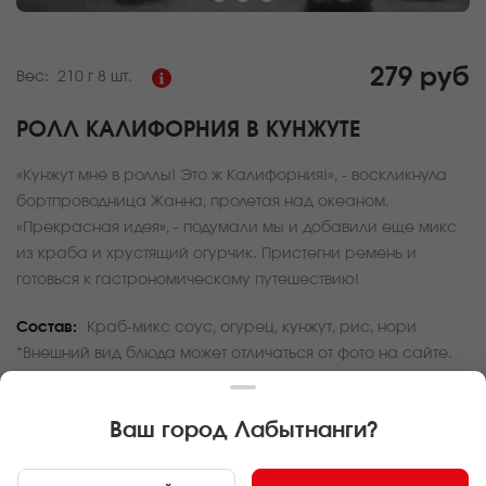
279 руб
Вес:
210 г
8 шт.
РОЛЛ КАЛИФОРНИЯ В КУНЖУТЕ
«Кунжут мне в роллы! Это ж Калифорния!», - воскликнула
бортпроводница Жанна, пролетая над океаном.
«Прекрасная идея», - подумали мы и добавили еще микс
из краба и хрустящий огурчик. Пристегни ремень и
готовься к гастрономическому путешествию!
Состав:
Краб-микс соус, огурец, кунжут, рис, нори
*Внешний вид блюда может отличаться от фото на сайте.
За покупку вам будет начислено
8
баллов
Ваш город
Лабытнанги
?
Карта доставки