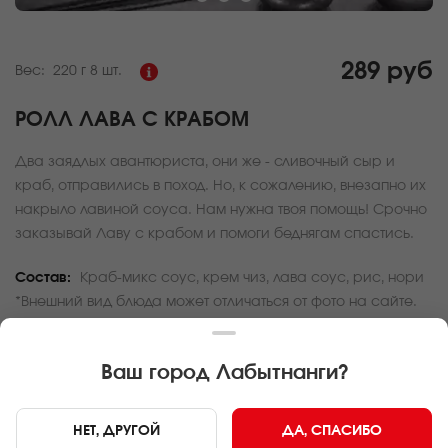
289 руб
Вес:
220 г
8 шт.
РОЛЛ ЛАВА С КРАБОМ
Два заядлых авантюриста, они же - сливочный сыр и
краб, отправились в поход. Но, к сожалению, внезапно их
накрыло лавиной соуса. Нам нужна твоя помощь! Срочно
заказывай Лаву с крабом и помоги беднягам спастись.
Состав:
Краб-микс соус, крем чиз, лава соус, рис, нори
*Внешний вид блюда может отличаться от фото на сайте.
За покупку вам будет начислено
8
баллов
Ваш город
Лабытнанги
?
Карта доставки
НЕТ, ДРУГОЙ
ДА, СПАСИБО
Главная
Роллы и суши
Ролл Лава с крабом