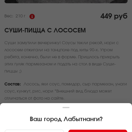
449 руб
Вес:
210 г
СУШИ-ПИЦЦА С ЛОСОСЕМ
Суши замутили вечеринку! Соусы текли рекой, нори с
лососем отжигали на танцполе под хиты 90-х. Утром
ребята, конечно, были не в форме. Пришлось прикрыть
этих гуляк пармезаном и подать на стол в виде Суши-
пиццы ;)
Состав:
Лосось, яки соус, помидор, сыр пармезан, унаги
соус, кунжут, рис, нори *Внешний вид блюда может
отличаться от фото на сайте.
За покупку вам будет начислено
13
баллов
Ваш город
Лабытнанги
?
Карта доставки