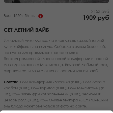
2153 руб
Вес:
1650 г
56 шт.
1909 руб
СЕТ ЛЕТНИЙ ВАЙБ
Идеальный микс для тех, кто готов ловить каждый теплый
луч и кайфовать на полную. Собрали в одном боксе всё,
что нужно для правильного настроения: от
бескомпромиссной классической Калифорнии и нежной
Лавы до пикантного Мексиканца. Включай любимый трек,
открывай сет и лови этот неповторимый летний вайб!
Состав:
Ролл Калифорния классика (8 шт.), Ролл Лава с
крабом (8 шт.), Ролл Куритос (8 шт.), Ролл Мексиканец (8
шт.), Ролл Чикен фри хот запеченный (8 шт.), Чесночный
цезарь ролл (8 шт.), Ролл Оливье темпура (8 шт.) *Внешний
вид блюда может отличаться от фото на сайте.